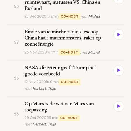
ruimtevaart, nu tussen VS, China en
59
Rusland
23 Dec 2020
1u 2min
met
Michel
CO-HOST
Einde van iconische radiotelescoop,
▶
China haalt maanmonsters, raket op
57
zonneënergie
25 Nov 2020
1u 1min
met
Michel
CO-HOST
NASA-directeur geeft Trump het
▶
goede voorbeeld
56
12 Nov 2020
1u 0min
CO-HOST
met
Herbert
,
Thijs
Op Mars is de wet van Mars van
▶
toepassing
55
29 Oct 2020
55 min
CO-HOST
met
Herbert
,
Thijs