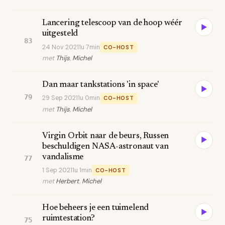
Lancering telescoop van de hoop wéér
▶
uitgesteld
83
24 Nov 2021
1u 7min
CO-HOST
met
Thijs
,
Michel
Dan maar tankstations 'in space'
▶
79
29 Sep 2021
1u 0min
CO-HOST
met
Thijs
,
Michel
Virgin Orbit naar de beurs, Russen
▶
beschuldigen NASA-astronaut van
vandalisme
77
1 Sep 2021
1u 1min
CO-HOST
met
Herbert
,
Michel
Hoe beheers je een tuimelend
▶
ruimtestation?
75