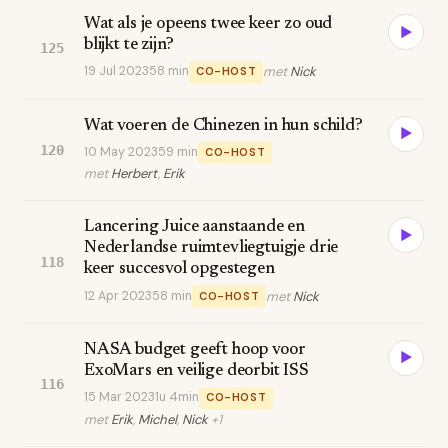
Wat als je opeens twee keer zo oud
▶
blijkt te zijn?
125
19 Jul 2023
58 min
met
Nick
CO-HOST
Wat voeren de Chinezen in hun schild?
▶
120
10 May 2023
59 min
CO-HOST
met
Herbert
,
Erik
Lancering Juice aanstaande en
▶
Nederlandse ruimtevliegtuigje drie
118
keer succesvol opgestegen
12 Apr 2023
58 min
met
Nick
CO-HOST
NASA budget geeft hoop voor
▶
ExoMars en veilige deorbit ISS
116
15 Mar 2023
1u 4min
CO-HOST
met
Erik
,
Michel
,
Nick
+1