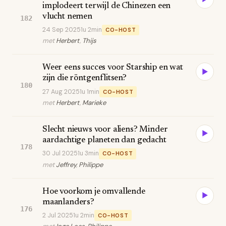
implodeert terwijl de Chinezen een
vlucht nemen
182
24 Sep 2025
1u 2min
CO-HOST
met
Herbert
,
Thijs
Weer eens succes voor Starship en wat
▶
zijn die röntgenflitsen?
180
27 Aug 2025
1u 1min
CO-HOST
met
Herbert
,
Marieke
Slecht nieuws voor aliens? Minder
▶
aardachtige planeten dan gedacht
178
30 Jul 2025
1u 3min
CO-HOST
met
Jeffrey
,
Philippe
Hoe voorkom je omvallende
▶
maanlanders?
176
2 Jul 2025
1u 2min
CO-HOST