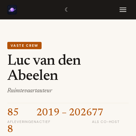
☾
VASTE CREW
Luc van den
Abeelen
Ruimtevaartauteur
85
2019 – 2026
77
AFLEVERINGEN
ACTIEF
ALS CO-HOST
8