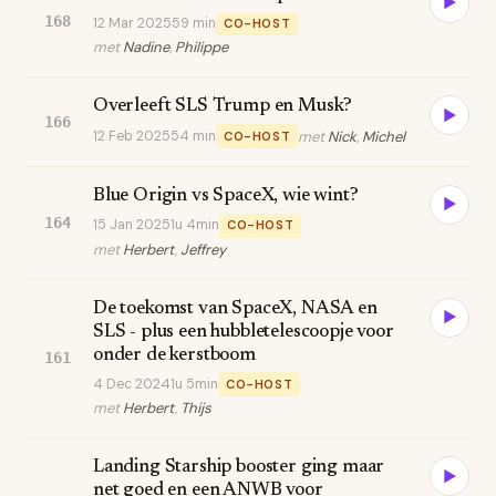
▶
168
12 Mar 2025
59 min
CO-HOST
met
Nadine
,
Philippe
Overleeft SLS Trump en Musk?
▶
166
12 Feb 2025
54 min
met
Nick
,
Michel
CO-HOST
Blue Origin vs SpaceX, wie wint?
▶
164
15 Jan 2025
1u 4min
CO-HOST
met
Herbert
,
Jeffrey
De toekomst van SpaceX, NASA en
▶
SLS - plus een hubbletelescoopje voor
onder de kerstboom
161
4 Dec 2024
1u 5min
CO-HOST
met
Herbert
,
Thijs
Landing Starship booster ging maar
▶
net goed en een ANWB voor