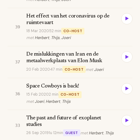
Het effect van het coronavirus op de
▶
ruimtevaart
39
18 Mar 2020
52 min
CO-HOST
met
Herbert
,
Thijs
,
Joeri
De mislukkingen van Iran en de
▶
metaalwerkplaats van Elon Musk
37
20 Feb 2020
47 min
met
Joeri
CO-HOST
Space Cowboys is back!
▶
36
15 Feb 2020
2 min
CO-HOST
met
Joeri
,
Herbert
,
Thijs
The past and future of exoplanet
▶
studies
33
26 Sep 2019
1u 12min
met
Herbert
,
Thijs
GUEST