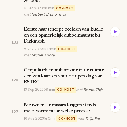
zeilboot
6 Dec 2023
58 min
CO-HOST
met
Herbert
,
Bruno
,
Thijs
Eerste haarscherpe beelden van Euclid
▶
en een opmerkelijk dubbelmaantje bij
Dinkinesh
133
8 Nov 2023
1u 12min
CO-HOST
met
Michel
,
André
Geopolitiek en militarisme in de ruimte
▶
- en win kaarten voor de open dag van
129
ESTEC
13 Sep 2023
59 min
met
Bruno
,
Thijs
CO-HOST
Nieuwe maanmissies krijgen steeds
▶
meer vorm: maar welke precies?
127
16 Aug 2023
1u 0min
met
Thijs
,
Erik
CO-HOST