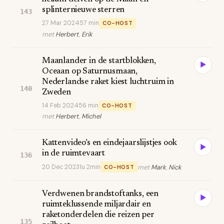
splinternieuwe sterren
143
27 Mar 2024
57 min
CO-HOST
met
Herbert
,
Erik
Maanlander in de startblokken,
▶
Oceaan op Saturnusmaan,
Nederlandse raket kiest luchtruim in
140
Zweden
14 Feb 2024
56 min
CO-HOST
met
Herbert
,
Michel
Kattenvideo’s en eindejaarslijstjes ook
▶
in de ruimtevaart
136
20 Dec 2023
1u 2min
met
Mark
,
Nick
CO-HOST
Verdwenen brandstoftanks, een
▶
ruimteklussende miljardair en
raketonderdelen die reizen per
135