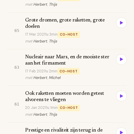
met
Herbert
,
Thijs
Grote dromen, grote raketten, grote
▶
doelen
65
17 Mar 2021
1u 3min
CO-HOST
met
Herbert
,
Thijs
Nucleair naar Mars, en de mooiste ster
▶
aan het firmament
63
17 Feb 2021
1u 2min
CO-HOST
met
Herbert
,
Michel
Ook raketten moeten worden getest
▶
alvorens te vliegen
61
20 Jan 2021
1u 1min
CO-HOST
met
Herbert
,
Thijs
Prestige en rivaliteit zijn terug in de
▶