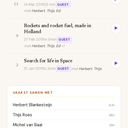
11
14 Mar 2019
52 min
GUEST
met
Herbert
,
Thijs
,
Ed
Rockets and rocket fuel, made in
▶
Holland
9
27 Feb 2019
1u 0min
GUEST
met
Herbert
,
Thijs
,
Ed
+1
Search for life in Space
▶
2
10 Jan 2019
1u 2min
met
Herbert
,
Thijs
GUEST
VAAKST SAMEN MET
Herbert Blankesteijn
43×
Thijs Roes
36×
Michel van Baal
28×