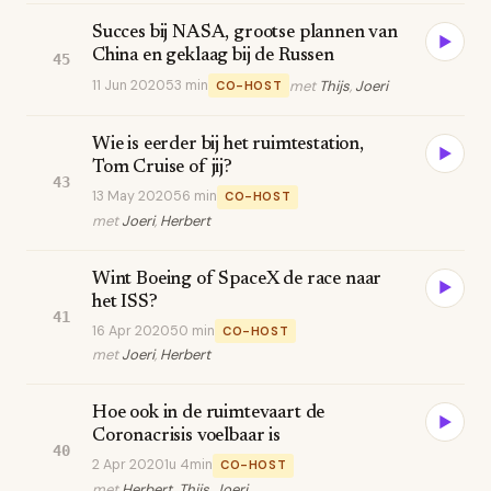
Succes bij NASA, grootse plannen van
▶
China en geklaag bij de Russen
45
11 Jun 2020
53 min
met
Thijs
,
Joeri
CO-HOST
Wie is eerder bij het ruimtestation,
▶
Tom Cruise of jij?
43
13 May 2020
56 min
CO-HOST
met
Joeri
,
Herbert
Wint Boeing of SpaceX de race naar
▶
het ISS?
41
16 Apr 2020
50 min
CO-HOST
met
Joeri
,
Herbert
Hoe ook in de ruimtevaart de
▶
Coronacrisis voelbaar is
40
2 Apr 2020
1u 4min
CO-HOST
met
Herbert
,
Thijs
,
Joeri