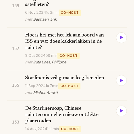
satellieten?
159
6 Nov 2024
1u 2min
CO-HOST
met
Bastiaan
,
Erik
Hoe is het met het lek aan boord van
▶
ISS en wat doen kakkerlakken in de
ruimte?
157
9 Oct 2024
59 min
CO-HOST
met
Inge Loes
,
Philippe
Starliner is veilig maar leeg beneden
▶
155
11 Sep 2024
1u 7min
CO-HOST
met
Michel
,
André
De Starlinersoap, Chinese
▶
ruimterommel en nieuw ontdekte
planetoïden
153
14 Aug 2024
1u 1min
CO-HOST