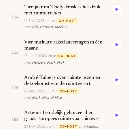
Tien jaar na 'Chelyabinsk' is het druk
▶
met ruimterotsen
114
15 Feb 2023
1u 11min
CO-HOST
met
Erik
,
Herbert
,
Mark
+1
Vier mislukte raketlanceringen in één
▶
maand
112
18 Jan 2023
1u 2min
CO-HOST
met
Herbert
,
Mark
,
Nick
André Kuipers over ruimtereizen en
▶
de toekomst van de ruimtevaart
110
21 Dec 2022
1u 13min
CO-HOST
met
Mark
,
Michel
,
Nick
Artemis I eindelijk gelanceerd en
▶
groot Europees ruimtevaartnieuws!
108
23 Nov 2022
1u 2min
met
Michel
CO-HOST