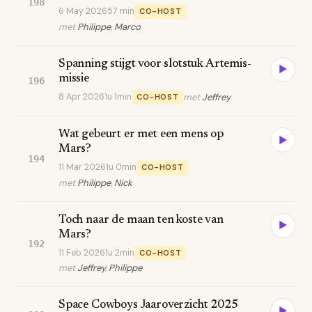
198
6 May 2026
57 min
CO-HOST
met
Philippe
,
Marco
Spanning stijgt voor slotstuk Artemis-
▶
missie
196
8 Apr 2026
1u 1min
met
Jeffrey
CO-HOST
Wat gebeurt er met een mens op
▶
Mars?
194
11 Mar 2026
1u 0min
CO-HOST
met
Philippe
,
Nick
Toch naar de maan ten koste van
▶
Mars?
192
11 Feb 2026
1u 2min
CO-HOST
met
Jeffrey
,
Philippe
Space Cowboys Jaaroverzicht 2025
▶