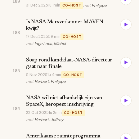
189
31 Dec 2025
1u 1min
met
Philippe
CO-HOST
Is NASA Marsverkenner MAVEN
▶
kwijt?
188
17 Dec 2025
59 min
CO-HOST
met
Inge Loes
,
Michel
Soap rond kandidaat-NASA-directeur
▶
gaat naar finale
185
5 Nov 2025
1u 4min
CO-HOST
met
Herbert
,
Philippe
NASA wil niet afhankelijk zijn van
▶
SpaceX, heropent inschrijving
184
22 Oct 2025
1u 2min
CO-HOST
met
Herbert
,
Jeffrey
Amerikaanse ruimteprogramma
▶