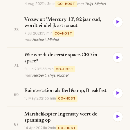
4 Aug 2021
1u 3min
met
Thijs
,
Michel
CO-HOST
Vrouw uit 'Mercury 13', 82 jaar oud,
▶
wordt eindelijk astronaut
73
7 Jul 2021
59 min
CO-HOST
met
Herbert
,
Michel
Wie wordt de eerste space-CEO in
▶
space?
71
9 Jun 2021
53 min
CO-HOST
met
Herbert
,
Thijs
,
Michel
Ruimtestation als Bed &amp; Breakfast
▶
69
13 May 2021
55 min
CO-HOST
Marshelikopter Ingenuity voert de
▶
spanning op
67
14 Apr 2021
1u 2min
CO-HOST