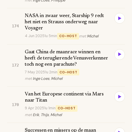
met
Inge Loes
,
Philippe
NASA in zwaar weer, Starship 9 redt
▶
het niet en Strauss onderweg naar
174
Voyager
4 Jun 2025
1u 5min
met
Michel
CO-HOST
Gaat China de maanrace winnen en
▶
heeft de terugkerende Venusverkenner
toch nog een parachute?
172
7 May 2025
1u 2min
CO-HOST
met
Inge Loes
,
Michel
Van het Europese continent via Mars
▶
naar Titan
170
9 Apr 2025
1u 1min
CO-HOST
met
Erik
,
Thijs
,
Michel
Successen en missers op de maan