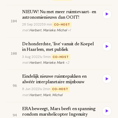
NIEUW! Nu met meer ruimtevaart- en
▶
astronomienieuws dan OOIT!
104
28 Sep 2022
59 min
CO-HOST
met
Herbert
,
Marieke
,
Michel
+1
De honderdste, 'live' vanuit de Koepel
▶
in Haarlem, met publiek
100
3 Aug 2022
1u 5min
CO-HOST
met
Herbert
,
Marieke
,
Mark
+2
Eindelijk nieuwe ruimtepakken en
▶
alwéér interplanetaire mijnbouw
96
8 Jun 2022
1u 2min
CO-HOST
met
Herbert
,
Mark
,
Michel
ERA beweegt, Mars beeft en spanning
▶
rondom marshelicopter Ingenuity
94