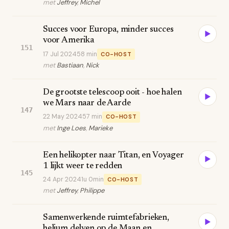
met
Jeffrey
,
Michel
Succes voor Europa, minder succes
▶
voor Amerika
151
17 Jul 2024
58 min
CO-HOST
met
Bastiaan
,
Nick
De grootste telescoop ooit - hoe halen
▶
we Mars naar de Aarde
147
22 May 2024
57 min
CO-HOST
met
Inge Loes
,
Marieke
Een helikopter naar Titan, en Voyager
▶
1 lijkt weer te redden
145
24 Apr 2024
1u 0min
CO-HOST
met
Jeffrey
,
Philippe
Samenwerkende ruimtefabrieken,
▶
helium delven op de Maan en