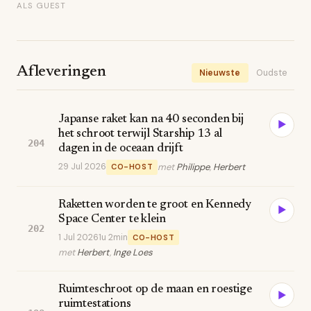
ALS GUEST
Afleveringen
Nieuwste
Oudste
Japanse raket kan na 40 seconden bij
▶
het schroot terwijl Starship 13 al
204
dagen in de oceaan drijft
29 Jul 2026
met
Philippe
,
Herbert
CO-HOST
Raketten worden te groot en Kennedy
▶
Space Center te klein
202
1 Jul 2026
1u 2min
CO-HOST
met
Herbert
,
Inge Loes
Ruimteschroot op de maan en roestige
▶
ruimtestations