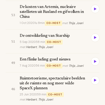
De kosten van Artemis, nucleaire
▶
satellieten uit Rusland en gifwolken in
53
China
1 Oct 2020
1u 8min
met
Thijs
,
Joeri
CO-HOST
De ontwikkeling van Starship
▶
51
5 Sep 2020
58 min
CO-HOST
met
Herbert
,
Thijs
,
Joeri
Een flinke lading goed nieuws
▶
49
7 Aug 2020
56 min
met
Thijs
,
Joeri
CO-HOST
Ruimtetoerisme, spectaculaire beelden
▶
uit de ruimte en nog meer wilde
SpaceX plannen
46
25 Jun 2020
59 min
CO-HOST
met
Herbert
,
Thijs
,
Joeri