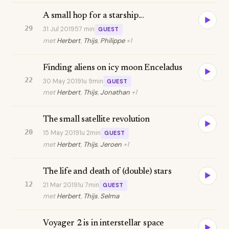
A small hop for a starship...
▶
29
31 Jul 2019
57 min
GUEST
met
Herbert
,
Thijs
,
Philippe
+1
Finding aliens on icy moon Enceladus
▶
22
30 May 2019
1u 9min
GUEST
met
Herbert
,
Thijs
,
Jonathan
+1
The small satellite revolution
▶
20
15 May 2019
1u 2min
GUEST
met
Herbert
,
Thijs
,
Jeroen
+1
The life and death of (double) stars
▶
12
21 Mar 2019
1u 7min
GUEST
met
Herbert
,
Thijs
,
Selma
Voyager 2 is in interstellar space
▶