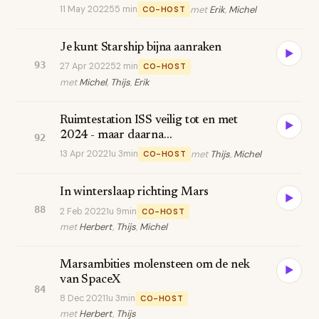
11 May 2022
55 min
met
Erik
,
Michel
CO-HOST
Je kunt Starship bijna aanraken
▶
93
27 Apr 2022
52 min
CO-HOST
met
Michel
,
Thijs
,
Erik
Ruimtestation ISS veilig tot en met
▶
2024 - maar daarna...
92
13 Apr 2022
1u 3min
met
Thijs
,
Michel
CO-HOST
In winterslaap richting Mars
▶
88
2 Feb 2022
1u 9min
CO-HOST
met
Herbert
,
Thijs
,
Michel
Marsambities molensteen om de nek
▶
van SpaceX
84
8 Dec 2021
1u 3min
CO-HOST
met
Herbert
,
Thijs