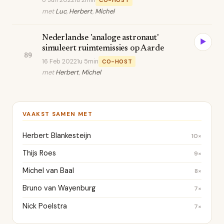
8 Jun 2022
1u 2min
CO-HOST
met
Luc
,
Herbert
,
Michel
Nederlandse 'analoge astronaut'
▶
simuleert ruimtemissies op Aarde
89
16 Feb 2022
1u 5min
CO-HOST
met
Herbert
,
Michel
VAAKST SAMEN MET
Herbert Blankesteijn
10×
Thijs Roes
9×
Michel van Baal
8×
Bruno van Wayenburg
7×
Nick Poelstra
7×