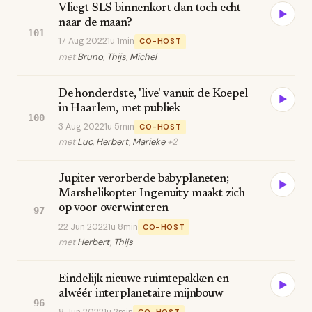
Vliegt SLS binnenkort dan toch echt
▶
naar de maan?
101
17 Aug 2022
1u 1min
CO-HOST
met
Bruno
,
Thijs
,
Michel
De honderdste, 'live' vanuit de Koepel
▶
in Haarlem, met publiek
100
3 Aug 2022
1u 5min
CO-HOST
met
Luc
,
Herbert
,
Marieke
+2
Jupiter verorberde babyplaneten;
▶
Marshelikopter Ingenuity maakt zich
op voor overwinteren
97
22 Jun 2022
1u 8min
CO-HOST
met
Herbert
,
Thijs
Eindelijk nieuwe ruimtepakken en
▶
alwéér interplanetaire mijnbouw
96