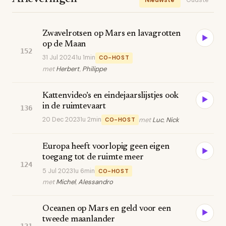
Zwavelrotsen op Mars en lavagrotten
▶
op de Maan
152
31 Jul 2024
1u 1min
CO-HOST
met
Herbert
,
Philippe
Kattenvideo’s en eindejaarslijstjes ook
▶
in de ruimtevaart
136
20 Dec 2023
1u 2min
met
Luc
,
Nick
CO-HOST
Europa heeft voorlopig geen eigen
▶
toegang tot de ruimte meer
124
5 Jul 2023
1u 6min
CO-HOST
met
Michel
,
Alessandro
Oceanen op Mars en geld voor een
▶
tweede maanlander