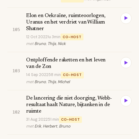
Elon en Oekraïne, ruimteoorlogen,
▶
Uranus en het verdriet van William
Shatner
105
12 Oct 2022
1u 3min
CO-HOST
met
Bruno
,
Thijs
,
Nick
Ontploffende raketten en het leven
▶
van de Zon
103
14 Sep 2022
58 min
CO-HOST
met
Bruno
,
Thijs
,
Michel
De lancering die niet doorging, Webb-
▶
resultaat haalt Nature, bijtanken in de
ruimte
102
31 Aug 2022
51 min
CO-HOST
met
Erik
,
Herbert
,
Bruno