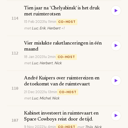
Tien jaar na 'Chelyabinsk' is het druk
▶
met ruimterotsen
114
15 Feb 2023
1u 11min
CO-HOST
met
Luc
,
Erik
,
Herbert
+1
Vier mislukte raketlanceringen in één
▶
maand
112
18 Jan 2023
1u 2min
CO-HOST
met
Luc
,
Herbert
,
Nick
André Kuipers over ruimtereizen en
▶
de toekomst van de ruimtevaart
110
21 Dec 2022
1u 13min
CO-HOST
met
Luc
,
Michel
,
Nick
Kabinet investeert in ruimtevaart en
▶
Space Cowboys reist door de tijd.
107
9 Nov 2022
1u 4min
met
Thijs
,
Nick
CO-HOST