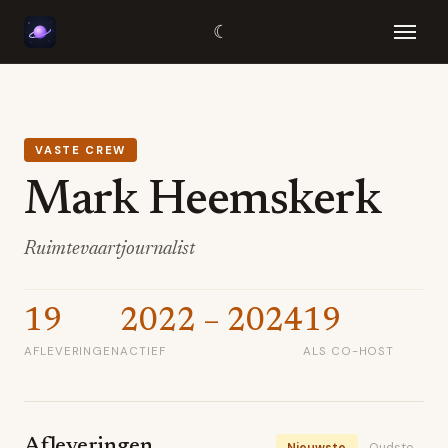
☾
VASTE CREW
Mark Heemskerk
Ruimtevaartjournalist
19
2022 – 2024
19
AFLEVERINGEN
ACTIEF
ALS CO-HOST
Afleveringen
Nieuwste
Oudste