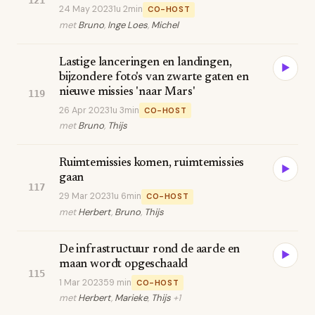
121
24 May 2023
1u 2min
CO-HOST
met
Bruno
,
Inge Loes
,
Michel
Lastige lanceringen en landingen,
▶
bijzondere foto's van zwarte gaten en
nieuwe missies 'naar Mars'
119
26 Apr 2023
1u 3min
CO-HOST
met
Bruno
,
Thijs
Ruimtemissies komen, ruimtemissies
▶
gaan
117
29 Mar 2023
1u 6min
CO-HOST
met
Herbert
,
Bruno
,
Thijs
De infrastructuur rond de aarde en
▶
maan wordt opgeschaald
115
1 Mar 2023
59 min
CO-HOST
met
Herbert
,
Marieke
,
Thijs
+1