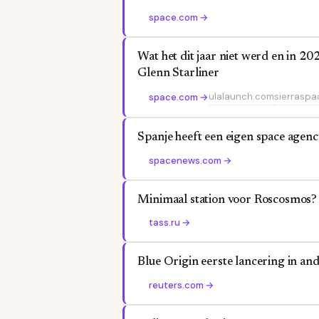
space.com
→
Wat het dit jaar niet werd en in 
Glenn Starliner
ulalaunch.com
sierrasp
space.com
→
Spanje heeft een eigen space agen
spacenews.com
→
Minimaal station voor Roscosmos?
tass.ru
→
Blue Origin eerste lancering in and
reuters.com
→