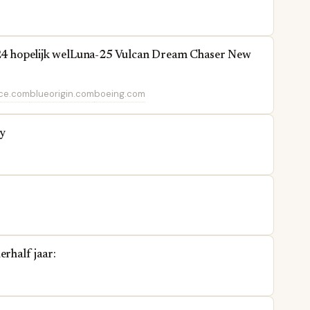
2024 hopelijk welLuna-25 Vulcan Dream Chaser New
ace.com
blueorigin.com
boeing.com
cy
erhalf jaar: