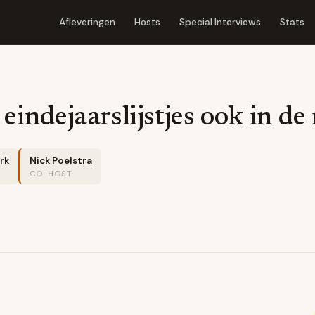
Afleveringen
Hosts
Special Interviews
Stats
eindejaarslijstjes ook in d
rk
Nick Poelstra
CO-HOST