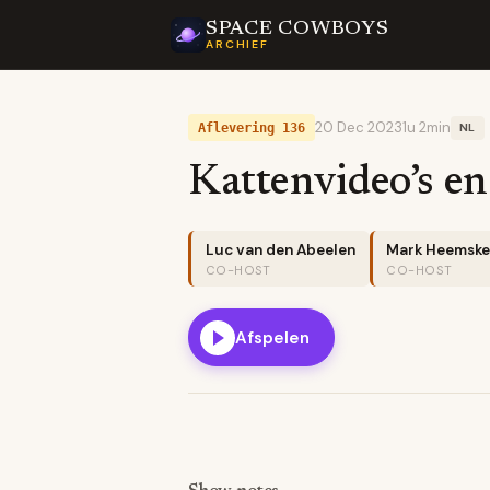
SPACE COWBOYS
ARCHIEF
20 Dec 2023
1u 2min
Aflevering 136
NL
Kattenvideo’s en 
Luc van den Abeelen
Mark Heemske
CO-HOST
CO-HOST
Afspelen