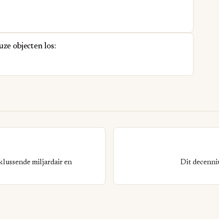
ze objecten los:
lussende miljardair en
Dit decenni