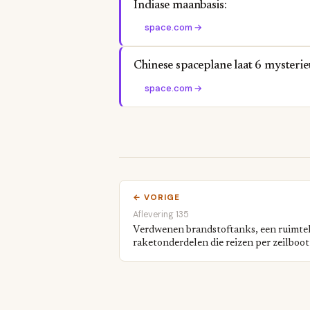
Indiase maanbasis:
space.com
→
Chinese spaceplane laat 6 mysterieu
space.com
→
← VORIGE
Aflevering 135
Verdwenen brandstoftanks, een ruimtek
raketonderdelen die reizen per zeilboot