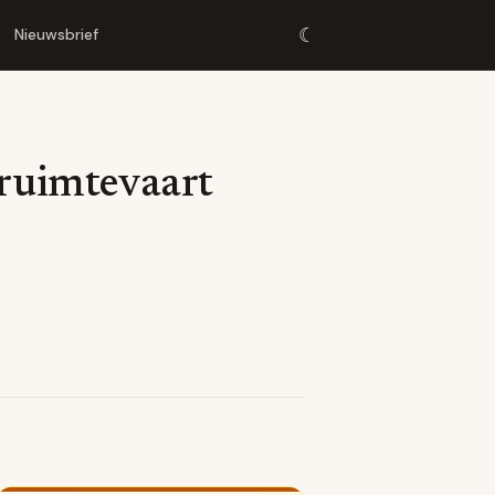
☾
Nieuwsbrief
e ruimtevaart