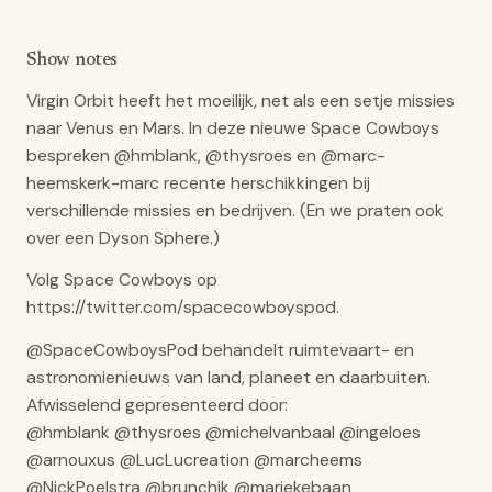
Show notes
Virgin Orbit heeft het moeilijk, net als een setje missies
naar Venus en Mars. In deze nieuwe Space Cowboys
bespreken @hmblank, @thysroes en @marc-
heemskerk-marc recente herschikkingen bij
verschillende missies en bedrijven. (En we praten ook
over een Dyson Sphere.)
Volg Space Cowboys op
https://twitter.com/spacecowboyspod.
@SpaceCowboysPod behandelt ruimtevaart- en
astronomienieuws van land, planeet en daarbuiten.
Afwisselend gepresenteerd door:
@hmblank @thysroes @michelvanbaal @ingeloes
@arnouxus @LucLucreation @marcheems
@NickPoelstra @brunchik @mariekebaan