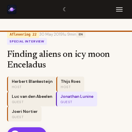
☾
30 May 2019
1u 9min
Aflevering 22
EN
SPECIAL INTERVIEW
Finding aliens on icy moon
Enceladus
Herbert Blankesteijn
Thijs Roes
HOST
HOST
Luc van den Abeelen
Jonathan Lunine
GUEST
GUEST
Joeri Nortier
GUEST