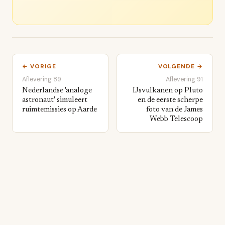
← VORIGE
VOLGENDE →
Aflevering 89
Aflevering 91
Nederlandse 'analoge
IJsvulkanen op Pluto
astronaut' simuleert
en de eerste scherpe
ruimtemissies op Aarde
foto van de James
Webb Telescoop