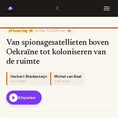
☾
16 Mar 2022
59 min
Aflevering 90
NL
Van spionagesatellieten boven
Oekraïne tot koloniseren van
de ruimte
Herbert Blankesteijn
Michel van Baal
CO-HOST
CO-HOST
Afspelen