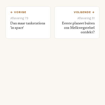
← VORIGE
VOLGENDE →
Aflevering 79
Aflevering 81
Dan maar tankstations
Eerste planeet buiten
'in space'
ons Melkwegstelsel
ontdekt?