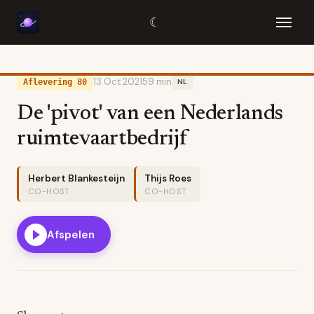
☾
13 Oct 2021
59 min
Aflevering 80
NL
De 'pivot' van een Nederlands
ruimtevaartbedrijf
Herbert Blankesteijn
Thijs Roes
CO-HOST
CO-HOST
Afspelen