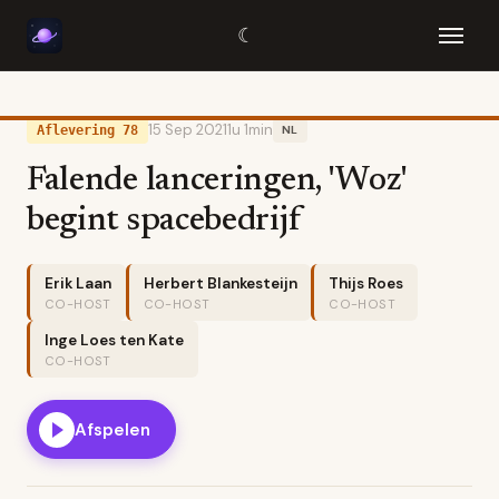
☾
15 Sep 2021
1u 1min
Aflevering 78
NL
Falende lanceringen, 'Woz'
begint spacebedrijf
Erik Laan
Herbert Blankesteijn
Thijs Roes
CO-HOST
CO-HOST
CO-HOST
Inge Loes ten Kate
CO-HOST
Afspelen