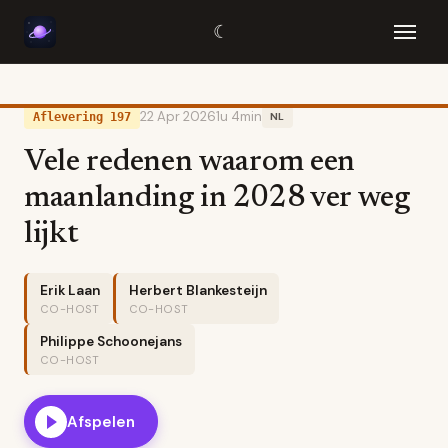
☾
22 Apr 2026
1u 4min
Aflevering 197
NL
Vele redenen waarom een
maanlanding in 2028 ver weg
lijkt
Erik Laan
Herbert Blankesteijn
CO-HOST
CO-HOST
Philippe Schoonejans
CO-HOST
Afspelen