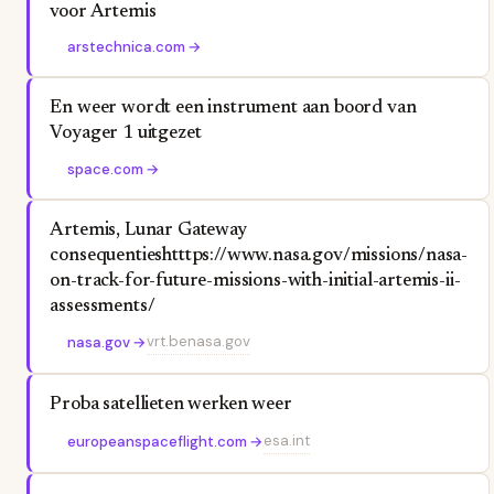
voor Artemis
arstechnica.com
→
En weer wordt een instrument aan boord van
Voyager 1 uitgezet
space.com
→
Artemis, Lunar Gateway
consequentieshtttps://www.nasa.gov/missions/nasa-
on-track-for-future-missions-with-initial-artemis-ii-
assessments/
vrt.be
nasa.gov
nasa.gov
→
Proba satellieten werken weer
esa.int
europeanspaceflight.com
→