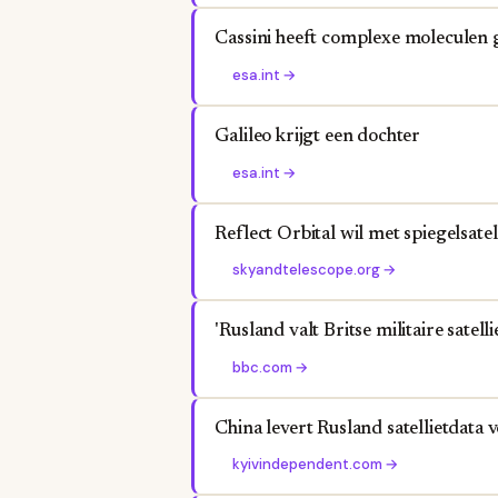
Cassini heeft complexe moleculen
esa.int
→
Galileo krijgt een dochter
esa.int
→
Reflect Orbital wil met spiegelsatel
skyandtelescope.org
→
'Rusland valt Britse militaire satelli
bbc.com
→
China levert Rusland satellietdata
kyivindependent.com
→