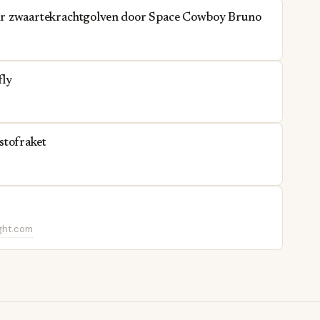
 jaar zwaartekrachtgolven door Space Cowboy Bruno
fly
stofraket
ght.com