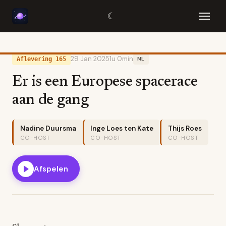
☾
29 Jan 2025
1u 0min
Aflevering 165
NL
Er is een Europese spacerace
aan de gang
Nadine Duursma
Inge Loes ten Kate
Thijs Roes
CO-HOST
CO-HOST
CO-HOST
Afspelen