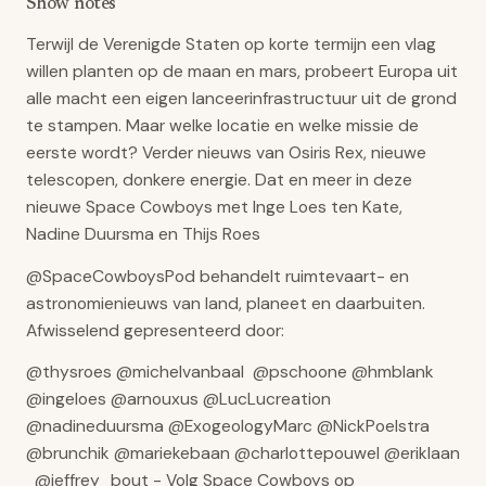
Show notes
Terwijl de Verenigde Staten op korte termijn een vlag
willen planten op de maan en mars, probeert Europa uit
alle macht een eigen lanceerinfrastructuur uit de grond
te stampen. Maar welke locatie en welke missie de
eerste wordt? Verder nieuws van Osiris Rex, nieuwe
telescopen, donkere energie. Dat en meer in deze
nieuwe Space Cowboys met Inge Loes ten Kate,
Nadine Duursma en Thijs Roes
@SpaceCowboysPod behandelt ruimtevaart- en
astronomienieuws van land, planeet en daarbuiten.
Afwisselend gepresenteerd door:
@thysroes @michelvanbaal @pschoone @hmblank
@ingeloes @arnouxus @LucLucreation
@nadineduursma @ExogeologyMarc @NickPoelstra
@brunchik @mariekebaan @charlottepouwel @eriklaan
@jeffrey_bout - Volg Space Cowboys op