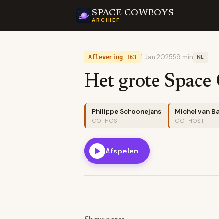
SPACE COWBOYS
ARCHIEF
1 Jan 2025
59 min
Aflevering 163
NL
Het grote Space
Philippe Schoonejans
Michel van Ba
CO-HOST
CO-HOST
Afspelen