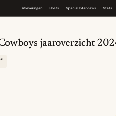
Afleveringen
Hosts
Special Interviews
Stats
 Cowboys jaaroverzicht 202
al