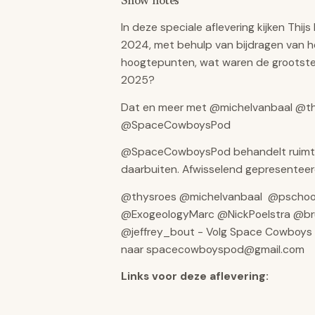
Show notes
In deze speciale aflevering kijken Thij
2024, met behulp van bijdragen van h
hoogtepunten, wat waren de grootste 
2025?
Dat en meer met @michelvanbaal @th
@SpaceCowboysPod
@SpaceCowboysPod behandelt ruimtev
daarbuiten. Afwisselend gepresenteer
@thysroes @michelvanbaal @pschoo
@ExogeologyMarc @NickPoelstra @br
@jeffrey_bout - Volg Space Cowboys
naar spacecowboyspod@gmail.com
Links voor deze aflevering: