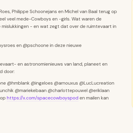
s Roes, Philippe Schoonejans en Michel van Baal terug op
eel veel mede-Cowboys en -girls. Wat waren de
mislukkingen - en wat zegt dat over de ruimtevaart in
ysroes en @pschoone in deze nieuwe
aart- en astronomienieuws van land, planeet en
d door:
ne @hmblank @ingeloes @arnouxus @LucLucreation
unchik @mariekebaan @charlottepouwel @eriklaan
 op
https://x.com/spacecowboyspod
en mailen kan