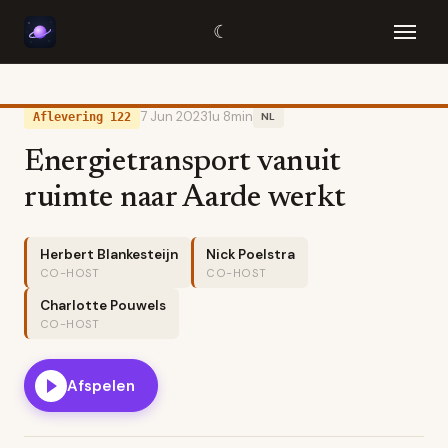
☾
7 Jun 2023
1u 8min
Aflevering 122
NL
Energietransport vanuit
ruimte naar Aarde werkt
Herbert Blankesteijn
Nick Poelstra
CO-HOST
CO-HOST
Charlotte Pouwels
CO-HOST
Afspelen