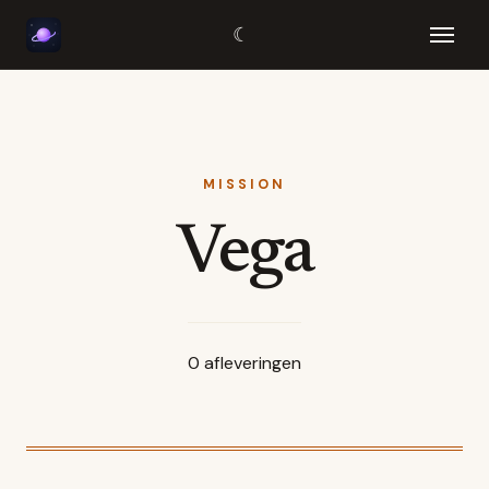
☾
MISSION
Vega
0
afleveringen