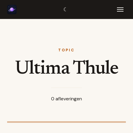
☾
TOPIC
Ultima Thule
0
afleveringen