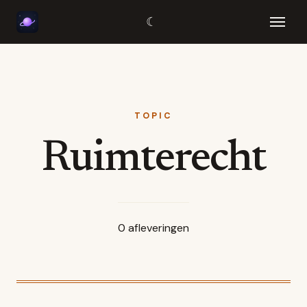
☾
TOPIC
Ruimterecht
0
afleveringen