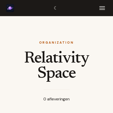
☾
ORGANIZATION
Relativity
Space
0
afleveringen