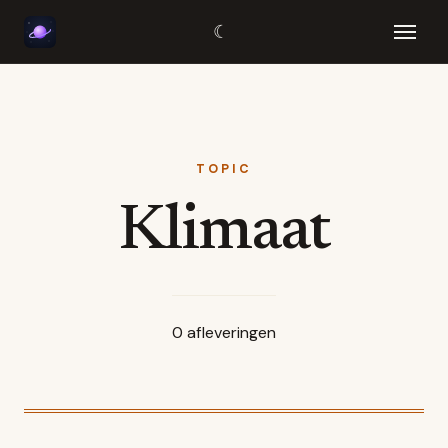
☾
TOPIC
Klimaat
0
afleveringen