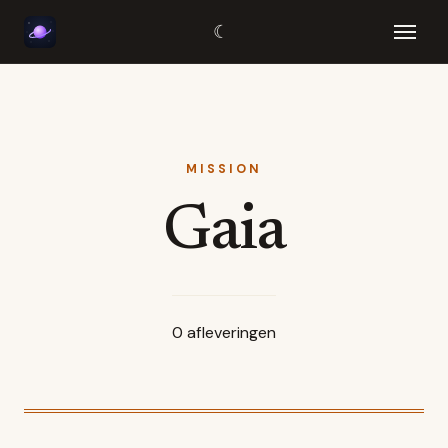
☾
MISSION
Gaia
0
afleveringen