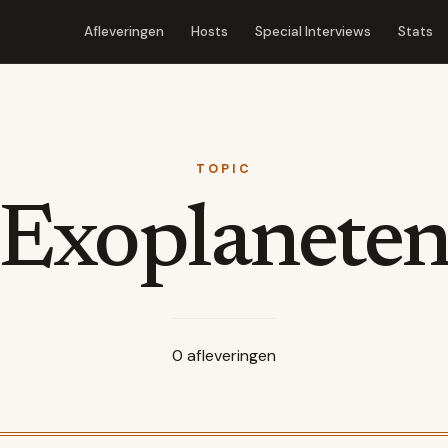
Afleveringen
Hosts
Special Interviews
Stats
TOPIC
Exoplanete
0
afleveringen