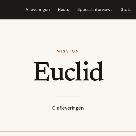
Afleveringen
Hosts
Special Interviews
Stats
MISSION
Euclid
0
afleveringen