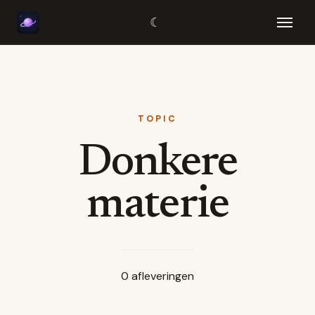
☾
TOPIC
Donkere
materie
0
afleveringen