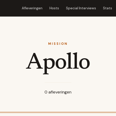
Afleveringen
Hosts
Special Interviews
Stats
MISSION
Apollo
0
afleveringen