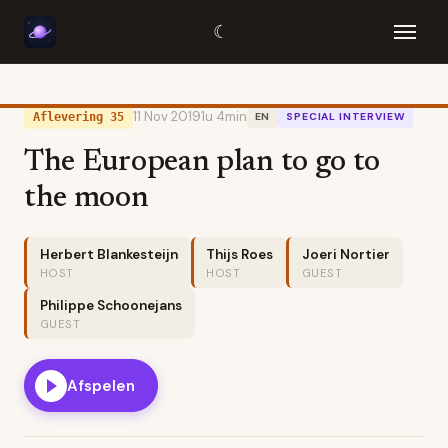
☾
11 Nov 2019
1u 4min
Aflevering 35
EN
SPECIAL INTERVIEW
The European plan to go to
the moon
Herbert Blankesteijn
Thijs Roes
Joeri Nortier
HOST
HOST
GUEST
Philippe Schoonejans
GUEST
Afspelen