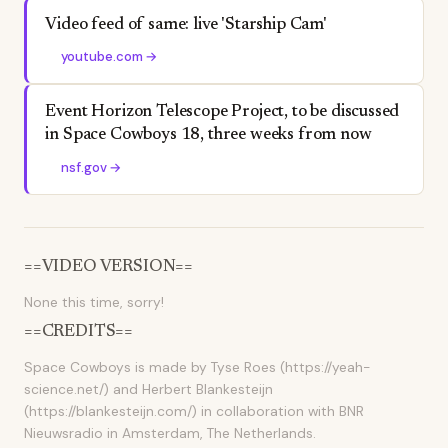
Video feed of same: live 'Starship Cam'
youtube.com
→
Event Horizon Telescope Project, to be discussed
in Space Cowboys 18, three weeks from now
nsf.gov
→
==VIDEO VERSION==
None this time, sorry!
==CREDITS==
Space Cowboys is made by Tyse Roes (https://yeah-
science.net/) and Herbert Blankesteijn
(https://blankesteijn.com/) in collaboration with BNR
Nieuwsradio in Amsterdam, The Netherlands.