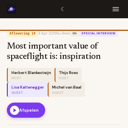
☾
3 Apr 2019
1u 4min
Aflevering 14
EN
SPECIAL INTERVIEW
Most important value of
spaceflight is: inspiration
Herbert Blankesteijn
Thijs Roes
HOST
HOST
Lisa Kaltenegger
Michel van Baal
GUEST
GUEST
Afspelen